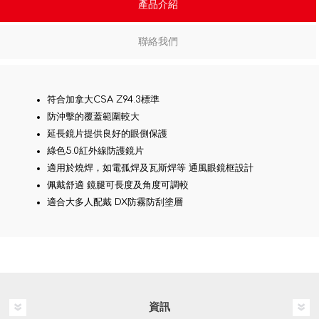
產品介紹
聯絡我們
符合加拿大CSA Z94.3標準
防沖擊的覆蓋範圍較大
延長鏡片提供良好的眼側保護
綠色5.0紅外線防護鏡片
適用於燒焊，如電孤焊及瓦斯焊等 通風眼鏡框設計
佩戴舒適 鏡腿可長度及角度可調較
適合大多人配戴 DX防霧防刮塗層
資訊