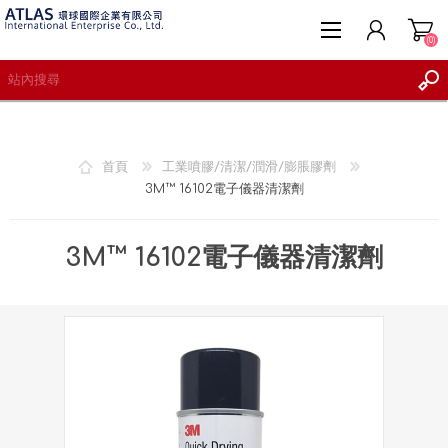
(0)
首頁
工業噴膠/清潔/潤滑/膨脹膠劑
3M™ 16102電子儀器清潔劑
註冊
登入
3M™ 16102電子儀器清潔劑
願望清單
(0)