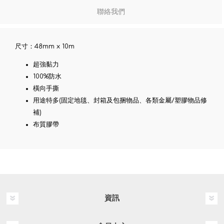
聯絡我們
尺寸：48mm x 10m
超強黏力
100%防水
橫向手撕
用途特多(固定地毯、封箱及包捆物品、各類金屬/塑膠物品修
補)
布質膠帶
資訊