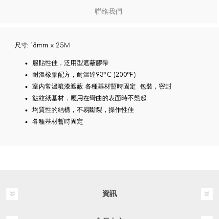
聯絡我們
尺寸: 18mm x 25M
服貼性佳，泛用型遮蔽膠帶
耐溫橡膠配方，耐溫達93ºC (200ºF)
室內常溫噴漆遮蔽 各種基材暫時固定 包裝，密封
皺紋紙基材，應用在彎曲的表面時不翹起
均質性的結構，不易斷裂，操作性佳
各種基材暫時固定
資訊