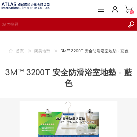
(0)
首頁
朗美地墊
3M™ 3200T 安全防滑浴室地墊 - 藍色
註冊
登入
3M™ 3200T 安全防滑浴室地墊 - 藍
願望清單
(0)
色