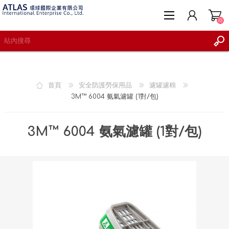
(0)
首頁
安全防護勞保用品
濾罐濾棉
3M™ 6004 氨氣濾罐 (1對/包)
註冊
登入
3M™ 6004 氨氣濾罐 (1對/包)
願望清單
(0)