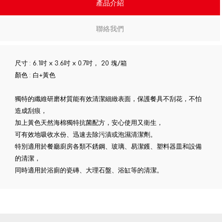
產品介紹
聯絡我們
尺寸 : 6.1吋 x 3.6吋 x 0.7吋， 20 塊/箱
顏色 : 白+黃色
獨特的纖維研磨材質能有效清潔細緻表面，保護餐具不刮花，不怕
造成刮痕，
加上黃色天然海棉獨特抗菌配方，安心使用又衛生，
可有效地吸收水份、迅速去除污漬或泡濕清潔劑。
特別適用於餐廳廚房各類不銹鋼、玻璃、易潔鑊、塑料器皿和設備
的清潔，
同時適用於浴廁的瓷磚、大理石盤、浴缸等的清潔。