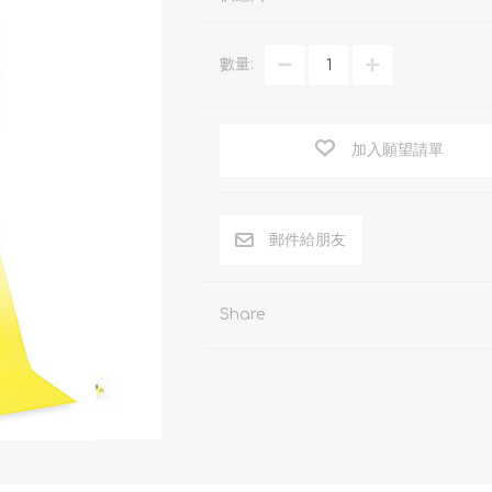
商用百潔布及抹布
封箱膠紙
耳罩/耳塞
朗美地墊
反光膠帶
安全防護眼鏡
數量:
地板清潔墊
萬用強力膠帶
防護衣及配件
研磨
電氣絕綠膠帶
防墮安全工具
加入願望請單
Share