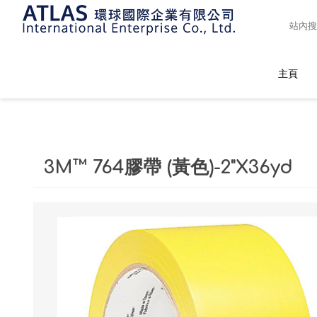
主頁
3M™ 764膠帶 (黃色)-2"X36yd