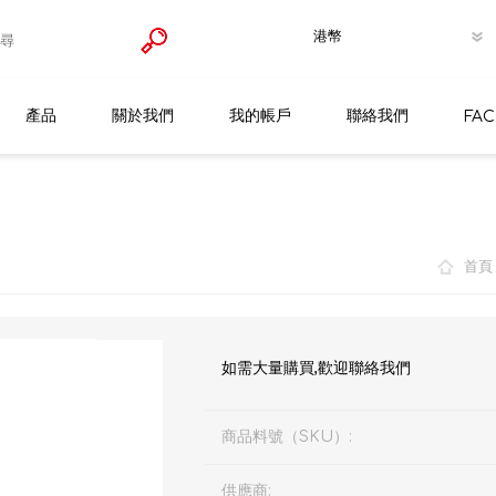
產品
關於我們
我的帳戶
聯絡我們
FA
Germagic 防疫消毒殺菌產品
金霸王
首頁
膠帶/膠紙
VHB雙面膠貼
安全防護勞保用品
雙面海綿膠帶
手套
如需大量購買,歡迎聯絡我們
工業噴膠/清潔/潤滑/膨脹膠劑
地線膠紙
防護再用式面罩
膠水
縐紋膠紙
濾罐濾棉
快乾膠
商品料號（SKU）:
安全防滑貼
纖維膠紙
防護即棄口罩
接着劑
供應商: