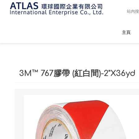
主頁
3M™ 767膠帶 (紅白間)-2"X36yd