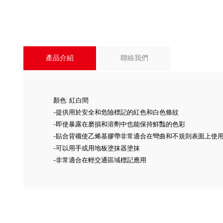
產品介紹
聯絡我們
顏色: 紅白間
-提供用於安全和危險標記的紅色和白色條紋
-即使暴露在磨損和溶劑中也能保持鮮豔的色彩
-貼合背襯使乙烯基膠帶非常適合在彎曲和不規則表面上使
-可以用手或用地板塗抹器塗抹
-非常適合在輕交通區域標記應用