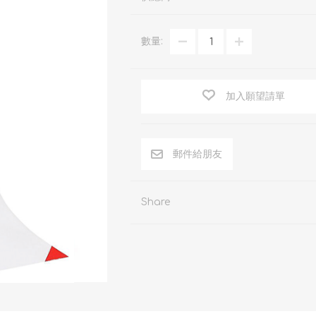
商用百潔布及抹布
封箱膠紙
耳罩/耳塞
朗美地墊
反光膠帶
安全防護眼鏡
數量:
地板清潔墊
萬用強力膠帶
防護衣及配件
研磨
電氣絕綠膠帶
防墮安全工具
加入願望請單
Share