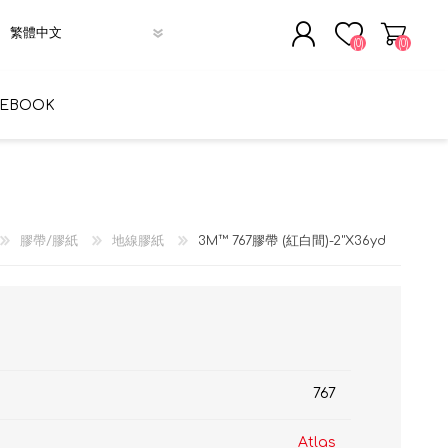
(0)
(0)
註冊
CEBOOK
登入
膠帶/膠紙
地線膠紙
3M™ 767膠帶 (紅白間)-2"X36yd
767
Atlas