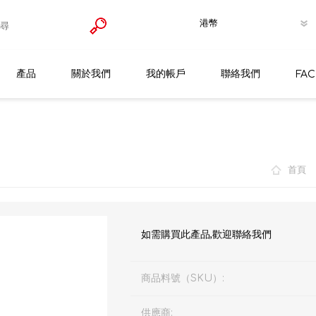
產品
關於我們
我的帳戶
聯絡我們
FA
Germagic 防疫消毒殺菌產品
金霸王
首頁
膠帶/膠紙
VHB雙面膠貼
安全防護勞保用品
雙面海綿膠帶
手套
如需購買此產品,歡迎聯絡我們
工業噴膠/清潔/潤滑/膨脹膠劑
地線膠紙
防護再用式面罩
膠水
縐紋膠紙
濾罐濾棉
快乾膠
商品料號（SKU）:
安全防滑貼
纖維膠紙
防護即棄口罩
接着劑
供應商: