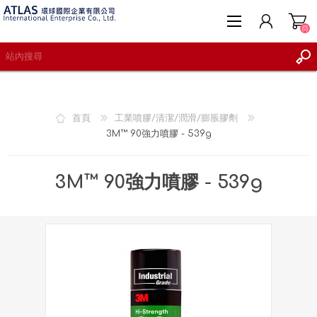
(0)
首頁
工業噴膠/清潔/潤滑/膨脹膠劑
3M™ 90強力噴膠 - 539g
註冊
登入
3M™ 90強力噴膠 - 539g
願望清單
(0)