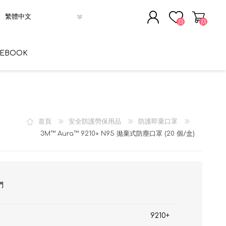
(0)
(0)
註冊
CEBOOK
登入
首頁
安全防護勞保用品
防護即棄口罩
3M™ Aura™ 9210+ N95 拋棄式防塵口罩 (20 個/盒)
們
9210+