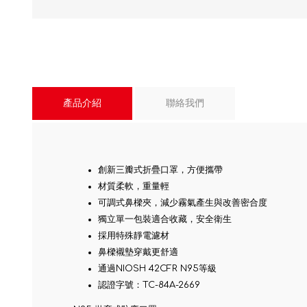
產品介紹
聯絡我們
創新三瓣式折疊口罩，方便攜帶
材質柔軟，重量輕
可調式鼻樑夾，減少霧氣產生與改善密合度
獨立單一包裝適合收藏，安全衛生
採用特殊靜電濾材
鼻樑襯墊穿戴更舒適
通過NIOSH 42CFR N95等級
認證字號：TC-84A-2669