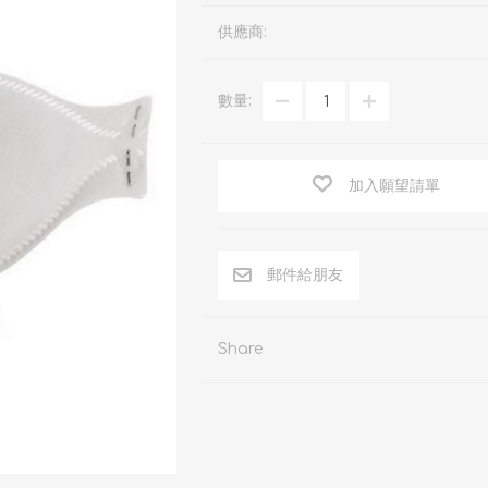
商用百潔布及抹布
封箱膠紙
耳罩/耳塞
供應商:
朗美地墊
反光膠帶
安全防護眼鏡
地板清潔墊
數量:
萬用強力膠帶
防護衣及配件
研磨
電氣絕綠膠帶
防墮安全工具
加入願望請單
Share