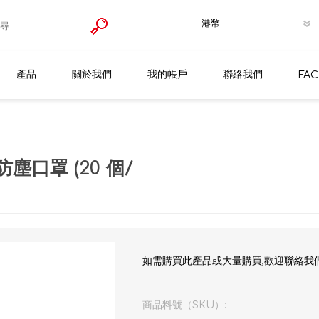
產品
關於我們
我的帳戶
聯絡我們
FA
Germagic 防疫消毒殺菌產品
金霸王
式防塵口罩 (20 個/
膠帶/膠紙
VHB雙面膠貼
安全防護勞保用品
雙面海綿膠帶
手套
工業噴膠/清潔/潤滑/膨脹膠劑
地線膠紙
防護再用式面罩
如需購買此產品或大量購買,歡迎聯絡我
膠水
縐紋膠紙
濾罐濾棉
快乾膠
安全防滑貼
纖維膠紙
防護即棄口罩
接着劑
商品料號（SKU）: