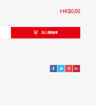
HK$0.00
加入購物車