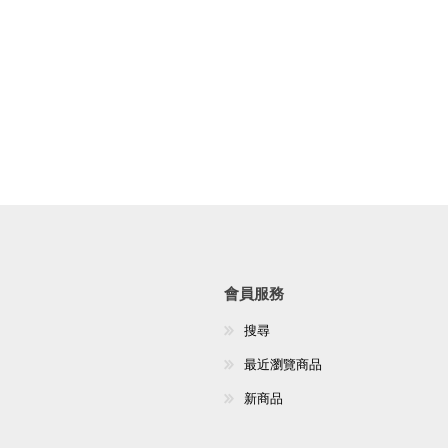
會員服務
搜尋
最近瀏覽商品
新商品