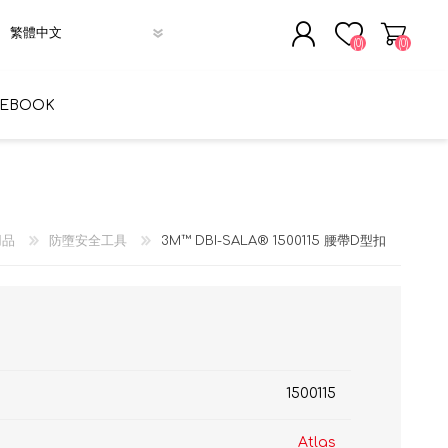
(0)
(0)
註冊
CEBOOK
登入
用品
防墮安全工具
3M™ DBI-SALA® 1500115 腰帶D型扣
1500115
Atlas