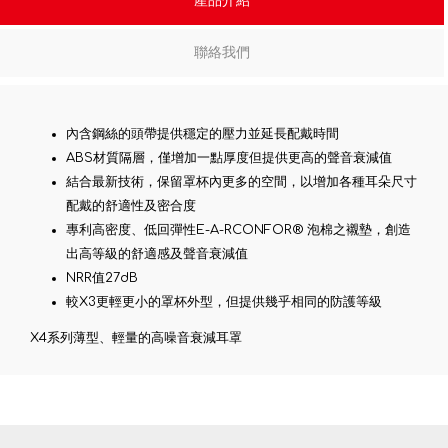
產品介紹
聯絡我們
內含鋼絲的頭帶提供穩定的壓力並延長配戴時間
ABS材質隔層，僅增加一點厚度但提供更高的聲音衰減值
結合最新技術，保留罩杯內更多的空間，以增加各種耳朵尺寸
配戴的舒適性及密合度
專利高密度、低回彈性E-A-RCONFOR® 泡棉之襯墊，創造
出高等級的舒適感及聲音衰減值
NRR值27dB
較X3更輕更小的罩杯外型，但提供幾乎相同的防護等級
X4系列薄型、輕量的高噪音衰減耳罩