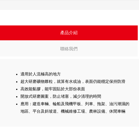
產品介紹
聯絡我們
適用於人流極高的地方
超大研磨礦物夥粒，就算有水或油，表面仍能穩定保持防滑
高效能黏膠，能牢固貼於大部份表面
開放式研磨圖案，防止堵塞，減少清理的時間
應用：建造車輛、輪船及飛機甲板、列車、拖架、油污潮濕的
地區、平台及斜坡道、機械維修工場、農林設備、休閒車輛